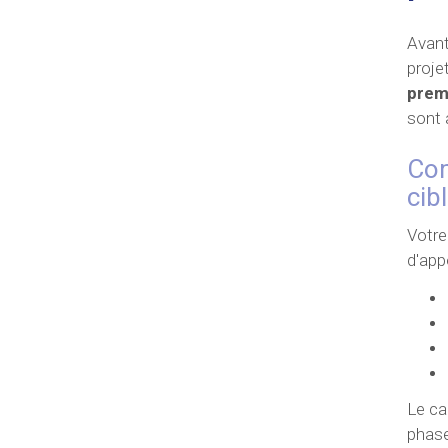
Avant
proje
premi
sont 
Com
cib
Votre
d'app
Le ca
phase