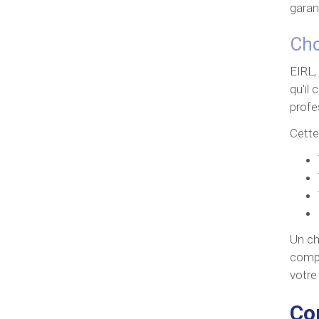
garan
Cho
EIRL,
qu'il
profe
Cette
Un ch
compt
votre
Co