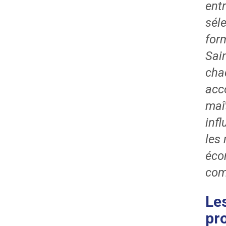
entr
séle
for
Sai
cha
acc
maî
inf
les
éco
com
Le
pr