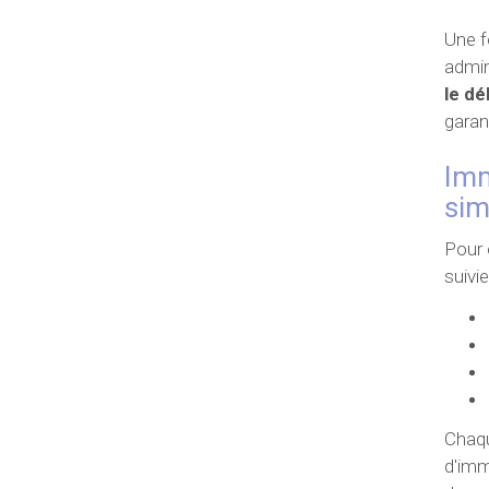
Une f
admin
le dé
garan
Imm
sim
Pour 
suivie
Chaqu
d'imm