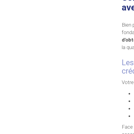
av
Bien 
fonda
d'obt
la qu
Les
cré
Votre
Face 