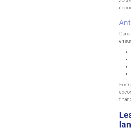
accom
écono
Ant
Dans 
erreur
Forts
accom
finan
Le
la