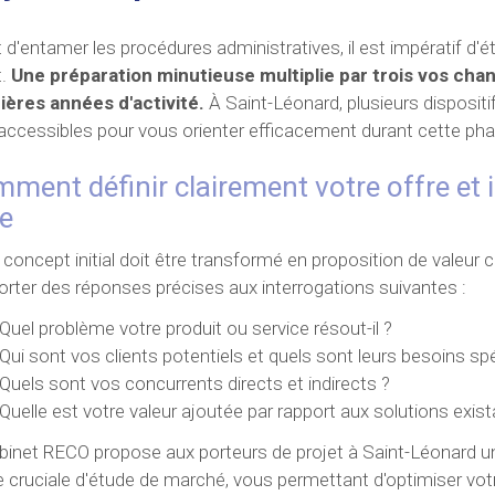
 d'entamer les procédures administratives, il est impératif d'é
t.
Une préparation minutieuse multiplie par trois vos cha
ères années d'activité.
À Saint-Léonard, plusieurs disposi
accessibles pour vous orienter efficacement durant cette ph
ment définir clairement votre offre et 
le
 concept initial doit être transformé en proposition de valeur co
orter des réponses précises aux interrogations suivantes :
Quel problème votre produit ou service résout-il ?
Qui sont vos clients potentiels et quels sont leurs besoins sp
Quels sont vos concurrents directs et indirects ?
Quelle est votre valeur ajoutée par rapport aux solutions exis
binet RECO propose aux porteurs de projet à Saint-Léonard
 cruciale d'étude de marché, vous permettant d'optimiser vo